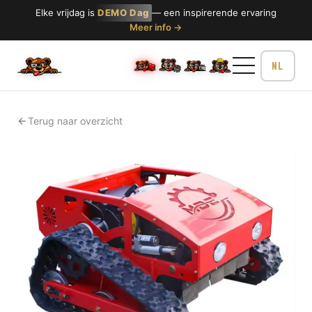
Elke vrijdag is
DEMO Dag
— een inspirerende ervaring
Meer info →
Terug naar overzicht