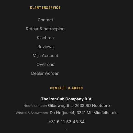
KLANTENSERVICE
Contact
Retour & herroeping
Klachten
Reviews
Mijn Account
Over ons
Hoi! Ik ben de IronCub Beer 🐻
Dealer worden
Online
CONTACT & ADRES
The IronCub Company B.V.
Gildeweg 9 c, 2632 BD Nootdorp
Hoofdkantoor:
De Hofjes 44, 3241 ML Middelharnis
Winkel & Showroom:
+31 6 11 53 45 34
·