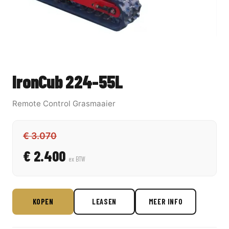
IronCub 224-55L
Remote Control Grasmaaier
€ 3.070
€ 2.400
ex BTW
KOPEN
LEASEN
MEER INFO