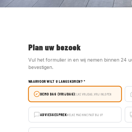
Plan uw bezoek
Vul het formulier in en wij nemen binnen 24 
bevestigen.
WAARVOOR WILT U LANGSKOMEN? *
DEMO DAG (VRIJDAG)
ELKE VRIJDAG, VRIJ INLOPEN
ADVIESGESPREK
WELKE MACHINE PAST BIJ U?