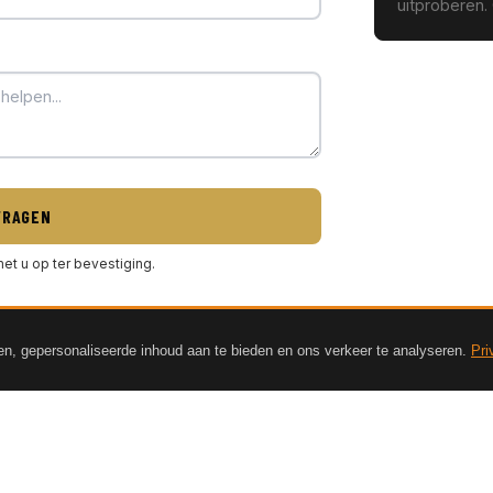
uitproberen
VRAGEN
et u op ter bevestiging.
en, gepersonaliseerde inhoud aan te bieden en ons verkeer te analyseren.
Pri
PRODUCTEN
KLANTENSERVI
Loaders
Contact