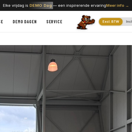
Elke vrijdag is
DEMO Dag
— een inspirerende ervaring
Meer info →
SE
DEMO DAGEN
SERVICE
Excl. BTW
Inc