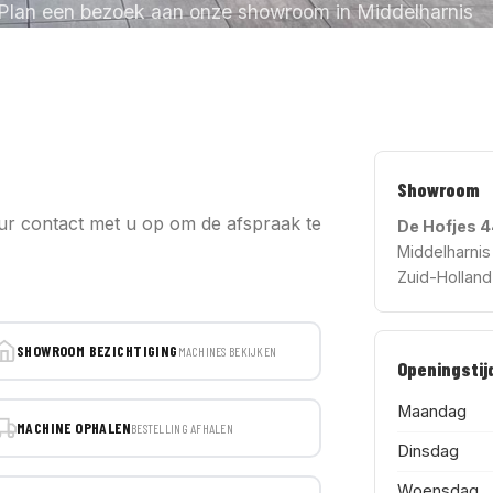
Plan een bezoek aan onze showroom in Middelharnis
Showroom
uur contact met u op om de afspraak te
De Hofjes 
Middelharnis
Zuid-Holland
SHOWROOM BEZICHTIGING
MACHINES BEKIJKEN
Openingstij
Maandag
MACHINE OPHALEN
BESTELLING AFHALEN
Dinsdag
Woensdag