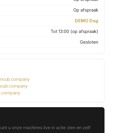
Op afspraak
DEMO Dag
Tot 13:00 (op afspraak)
Gesloten
oncub.company
ncub.company
b.company
Hoi! Ik ben de IronCub Beer 🐻
Online
kunt u onze machines live in actie zien en zelf