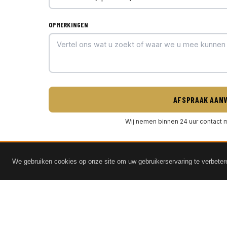
OPMERKINGEN
AFSPRAAK AAN
Wij nemen binnen 24 uur contact m
We gebruiken cookies op onze site om uw gebruikerservaring te verbeter
DIENSTEN
Verkoop
Official Rippa Dealer