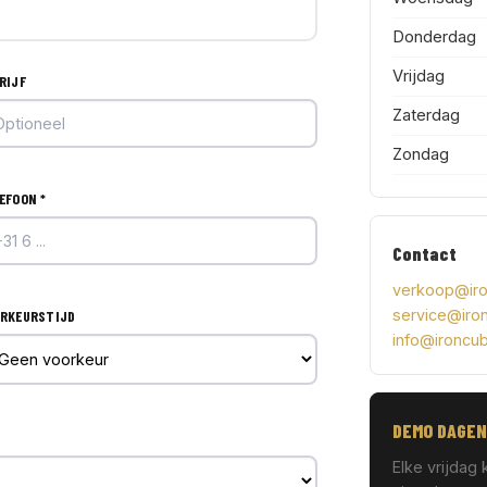
Donderdag
Vrijdag
RIJF
Zaterdag
Zondag
EFOON *
Contact
verkoop@ir
service@iro
RKEURSTIJD
info@ironcu
DEMO DAGEN
Elke vrijdag 