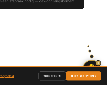
. Geen afspraak nodig — gewoon langskomen!
1
VOORKEUREN
ALLES ACCEPTEREN
vacybeleid
CE
CONTACT & ADRES
The IronCub Company B.V.
Gildeweg 9 c, 2632 BD
Hoofdkantoor: