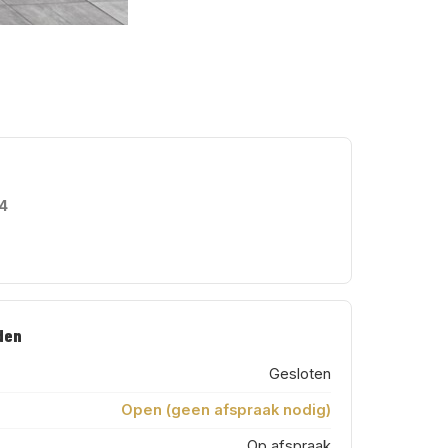
44
den
Gesloten
Open (geen afspraak nodig)
Op afspraak