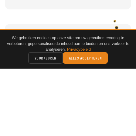
Hulp nodig bij uw keuze?
We gebruiken cookies op onze site om uw gebruikerservaring te
1
verbeteren, gepersonaliseerde inhoud aan te bieden en ons verkeer te
Neem contact op voor persoonlijk advies over
analyseren.
Privacybeleid
de beste lease-constructie voor uw situatie.
VOORKEUREN
ALLES ACCEPTEREN
ADVIESGESPREK AANVRAGEN