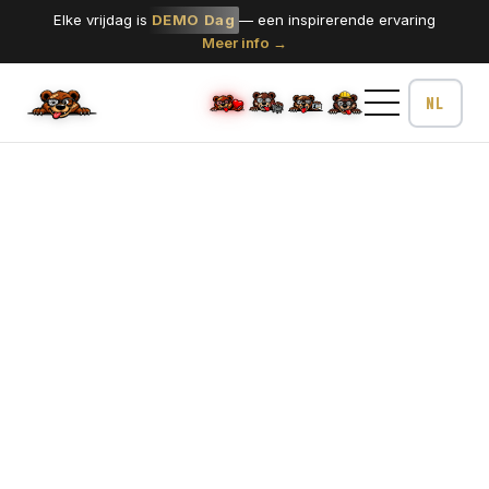
Elke vrijdag is
DEMO Dag
— een inspirerende ervaring
Meer info →