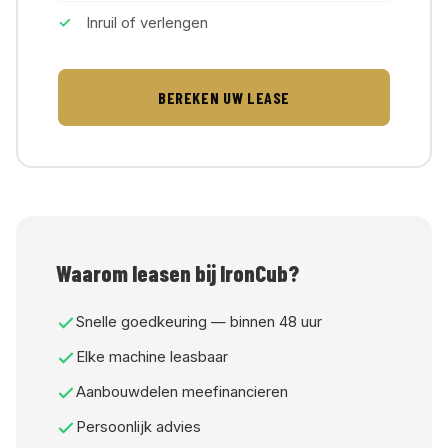
Inruil of verlengen
BEREKEN UW LEASE
Hoi! Ik ben de IronCub Beer 🐻
Online
Waarom leasen bij IronCub?
Snelle goedkeuring — binnen 48 uur
Elke machine leasbaar
Aanbouwdelen meefinancieren
Persoonlijk advies