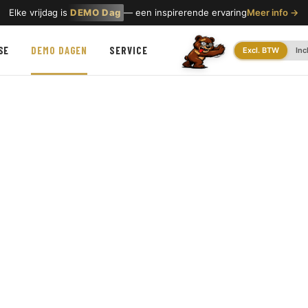
Elke vrijdag is
DEMO Dag
— een inspirerende ervaring
Meer info →
SE
DEMO DAGEN
SERVICE
Excl. BTW
Inc