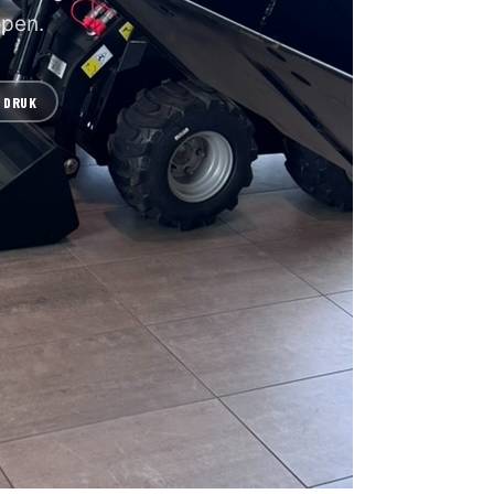
open.
 DRUK