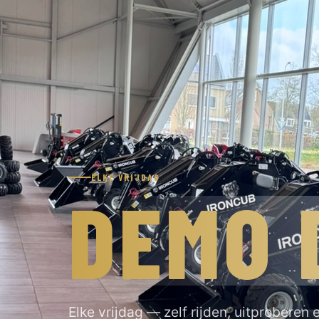
ELKE VRIJDAG
DEMO 
Elke vrijdag — zelf rijden, uitproberen 