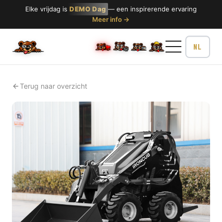
Elke vrijdag is
DEMO Dag
— een inspirerende ervaring
Meer info →
Terug naar overzicht