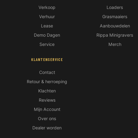
Verkoop
Loaders
Verhuur
Grasmaaiers
Lease
Aanbouwdelen
Demo Dagen
Rippa Minigravers
Service
Merch
KLANTENSERVICE
Contact
Retour & herroeping
Klachten
Reviews
Mijn Account
Over ons
Hoi! Ik ben de IronCub Beer 🐻
Dealer worden
Ma-Vr 08:00-17:00