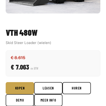
VTH 480W
Skid Steer Loader (wielen)
€ 8.615
€ 7.063
ex BTW
KOPEN
LEASEN
HUREN
DEMO
MEER INFO