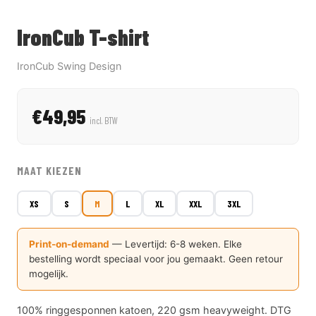
IronCub T-shirt
IronCub Swing Design
€49,95
incl. BTW
MAAT KIEZEN
XS
S
M
L
XL
XXL
3XL
Print-on-demand
— Levertijd: 6-8 weken. Elke
bestelling wordt speciaal voor jou gemaakt. Geen retour
mogelijk.
100% ringgesponnen katoen, 220 gsm heavyweight. DTG