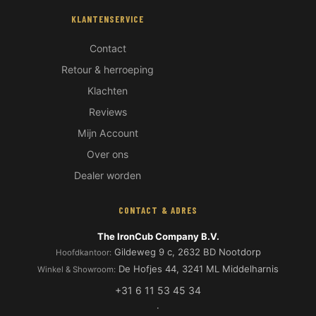
KLANTENSERVICE
Contact
Retour & herroeping
Klachten
Reviews
Mijn Account
Over ons
Hoi! Ik ben de IronCub Beer 🐻
Dealer worden
Ma-Vr 08:00-17:00
CONTACT & ADRES
The IronCub Company B.V.
Gildeweg 9 c, 2632 BD Nootdorp
Hoofdkantoor:
De Hofjes 44, 3241 ML Middelharnis
Winkel & Showroom:
+31 6 11 53 45 34
·