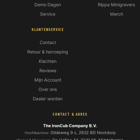
Demo Dagen
Rippa Minigravers
Service
Merch
KLANTENSERVICE
Contact
Retour & herroeping
Klachten
Reviews
Mijn Account
Over ons
Hoi! Ik ben de IronCub Beer 🐻
Dealer worden
Ma-Vr 08:00-17:00
CONTACT & ADRES
The IronCub Company B.V.
Gildeweg 9 c, 2632 BD Nootdorp
Hoofdkantoor: