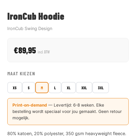
IronCub Hoodie
IronCub Swing Design
€89,95
incl. BTW
MAAT KIEZEN
XS
S
M
L
XL
XXL
3XL
Print-on-demand
— Levertijd: 6-8 weken. Elke
bestelling wordt speciaal voor jou gemaakt. Geen retour
mogelijk.
80% katoen, 20% polyester, 350 gsm heavyweight fleece.